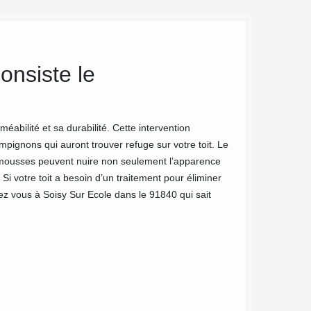
onsiste le
Les art
sans fr
de toitu
abilité et sa durabilité. Cette intervention
mpignons qui auront trouver refuge sur votre toit. Le
Pour tous vos proj
s mousses peuvent nuire non seulement l’apparence
loin le meilleur c
i votre toit a besoin d’un traitement pour éliminer
contrainte directe
z vous à Soisy Sur Ecole dans le 91840 qui sait
bénéficier d’un dé
nos services de qu
appel à nous. Dema
Vous ne serez que 