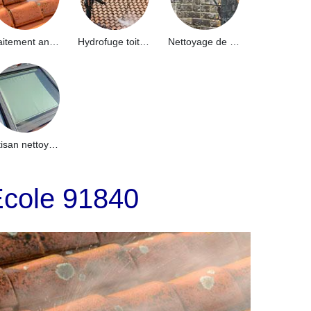
Traitement anti-mousse toiture 91
Hydrofuge toiture 91
Nettoyage de façade 91
Artisan nettoyage de puits de lumière et Skydome 91
Ecole 91840