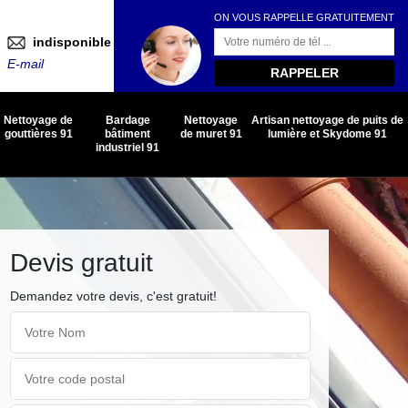
ON VOUS RAPPELLE GRATUITEMENT
indisponible
E-mail
Nettoyage de
Bardage
Nettoyage
Artisan nettoyage de puits de
gouttières 91
bâtiment
de muret 91
lumière et Skydome 91
industriel 91
Devis gratuit
Demandez votre devis, c'est gratuit!