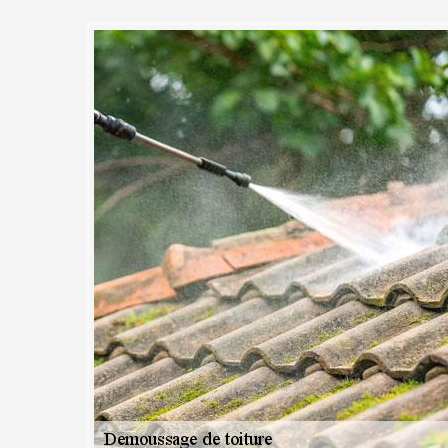
 : Des années d’expérience d
démoussage de toiture
expérience dans le domaine de l’entretien de la toiture et notamment 
uvez donc compter sur nous pour éliminer efficacement les mousses 
 toujours su satisfaire nos divers clients, particuliers comme grandes
ions sur-mesure en démoussage de toiture. En effet, nous sommes apte
orte le type de toiture à démousser, les matériaux à travailler, l’étendue
de votre bâtiment, nous sommes les plus à même de répondre à votre be
tez-nous dès aujourd’hui.