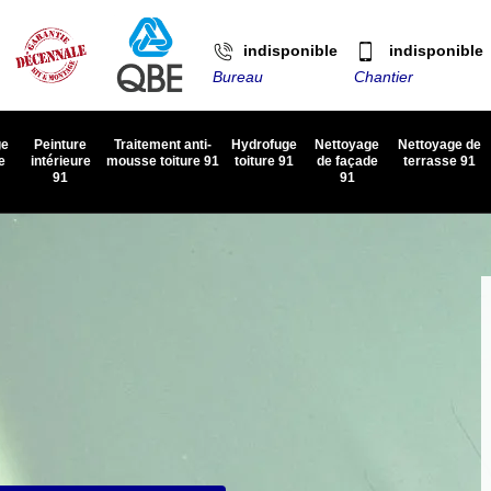
indisponible
indisponible
Bureau
Chantier
ge
Peinture
Traitement anti-
Hydrofuge
Nettoyage
Nettoyage de
e
intérieure
mousse toiture 91
toiture 91
de façade
terrasse 91
91
91