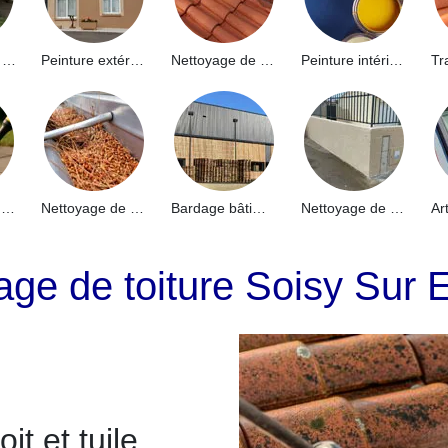
Hydrofuge de façade 91
Peinture extérieure 91
Nettoyage de toiture 91
Peinture intérieure 91
Nettoyage de terrasse 91
Nettoyage de gouttières 91
Bardage bâtiment industriel 91
Nettoyage de muret 91
ge de toiture Soisy Sur 
t et tuile