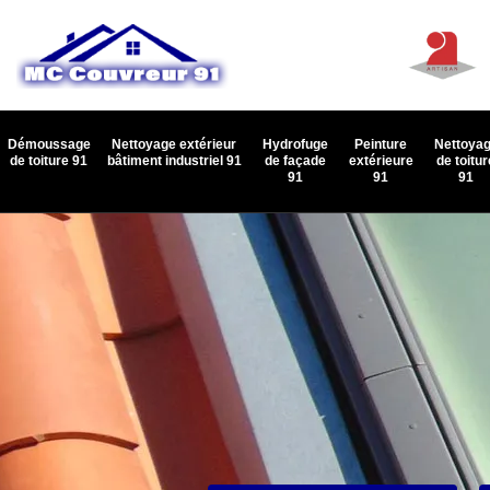
Démoussage
Nettoyage extérieur
Hydrofuge
Peinture
Nettoya
de toiture 91
bâtiment industriel 91
de façade
extérieure
de toitur
91
91
91