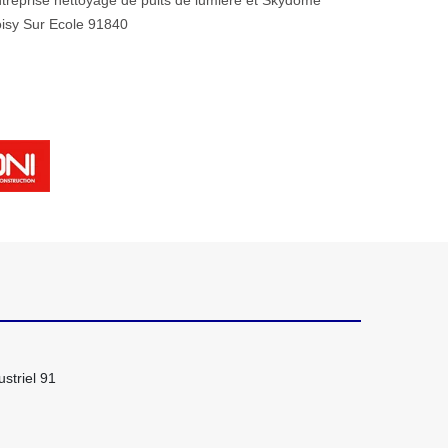
treprise nettoyage de puits de lumière et Skydome
isy Sur Ecole 91840
striel 91