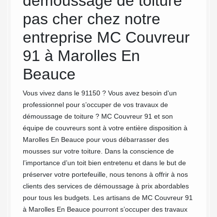
 et
démoussage de toiture
toit
ez
pas cher chez notre
Les mo
toiture 
entreprise MC Couvreur
fonctio
91 à Marolles En
végétat
ge de
surtout
abord
Beauce
donc po
n de
niveau 
et de
Vous vivez dans le 91150 ? Vous avez besoin d'un
éviter 
aires
professionnel pour s’occuper de vos travaux de
nous v
r vos
démoussage de toiture ? MC Couvreur 91 et son
mousses
site un
équipe de couvreurs sont à votre entière disposition à
La
Marolles En Beauce pour vous débarrasser des
t
mousses sur votre toiture. Dans la conscience de
illées
l’importance d’un toit bien entretenu et dans le but de
 brefs
préserver votre portefeuille, nous tenons à offrir à nos
alement
clients des services de démoussage à prix abordables
omposer
pour tous les budgets. Les artisans de MC Couvreur 91
à Marolles En Beauce pourront s’occuper des travaux