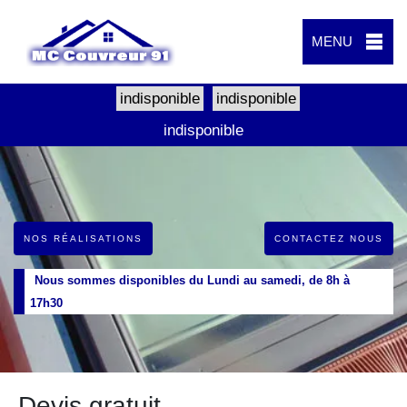
MENU
indisponible
indisponible
indisponible
NOS RÉALISATIONS
CONTACTEZ NOUS
Nous sommes disponibles du Lundi au samedi, de 8h à
17h30
Devis gratuit