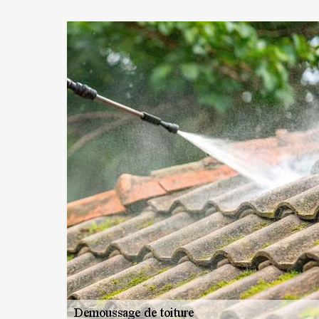
e toiture est une des spéciali
prise MC Couvreur 91 à Gometz
e entreprise MC Couvreur 91 est en activité à Gometz Le Chatel et d
e sorte d’entretiens de toiture. Le démoussage de toit est l’une de nos
profiter plus d’un de notre savoir-faire en démoussage de toiture. Grâce
étier, vous pourrez vitre retrouver une toiture parfaitement assainie et
 Si vous habitez la Gometz Le Chatel et que vous ayez une mission de
ionnels, fier-vous à MC Couvreur 91. Nous avons depuis toujours effe
t à toutes les normes et les exigences de nos clients.