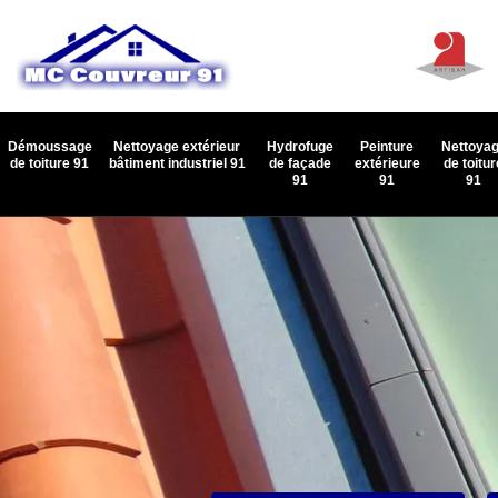
Démoussage
Nettoyage extérieur
Hydrofuge
Peinture
Nettoya
de toiture 91
bâtiment industriel 91
de façade
extérieure
de toitur
91
91
91