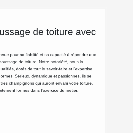
ssage de toiture avec
MC Couvr
démouss
ue pour sa fiabilité et sa capacité à répondre aux
Démousser sa toitu
ussage de toiture. Notre notoriété, nous la
comprend l'élimina
lifiés, dotés de tout le savoir-faire et l’expertise
traitement anti-m
normes. Sérieux, dynamique et passionnes, ils se
de votre habitat m
res champignons qui auront envahi votre toiture.
ses mousses, MC C
aitement formés dans l’exercice du métier.
comment effectuer