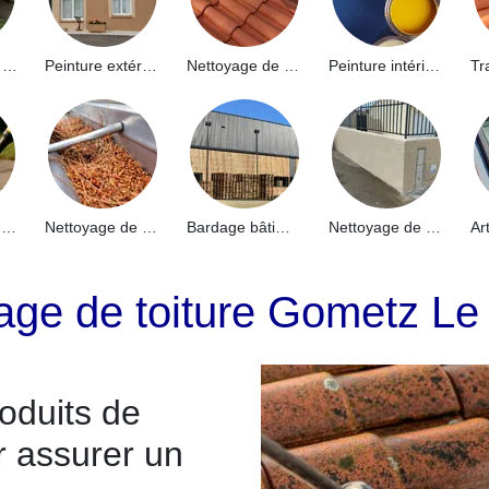
Hydrofuge de façade 91
Peinture extérieure 91
Nettoyage de toiture 91
Peinture intérieure 91
Nettoyage de terrasse 91
Nettoyage de gouttières 91
Bardage bâtiment industriel 91
Nettoyage de muret 91
age de toiture Gometz Le
oduits de
r assurer un