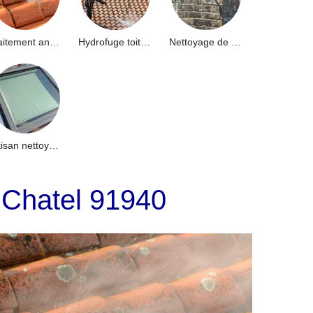
Traitement anti-mousse toiture 91
Hydrofuge toiture 91
Nettoyage de façade 91
Artisan nettoyage de puits de lumière et Skydome 91
 Chatel 91940