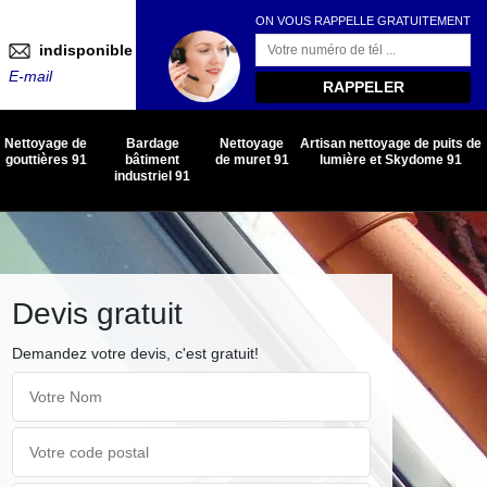
ON VOUS RAPPELLE GRATUITEMENT
indisponible
E-mail
Nettoyage de
Bardage
Nettoyage
Artisan nettoyage de puits de
gouttières 91
bâtiment
de muret 91
lumière et Skydome 91
industriel 91
Devis gratuit
Demandez votre devis, c'est gratuit!