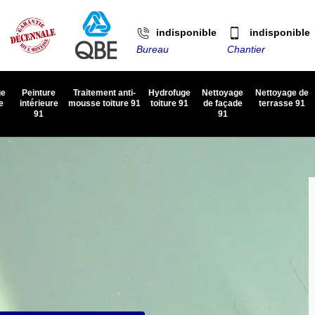
indisponible
indisponible
Bureau
Chantier
ge
Peinture
Traitement anti-
Hydrofuge
Nettoyage
Nettoyage de
e
intérieure
mousse toiture 91
toiture 91
de façade
terrasse 91
91
91