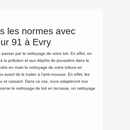
s les normes avec
Un acco
ur 91 à Evry
démouss
Couvreu
 passer par le nettoyage de votre toit. En effet, en
à la pollution et aux dépôts de poussière dans le
MC Couvreur 91 met
dre en main le nettoyage de votre toiture en
dans tout le 91000
 avant de le traiter à l’anti-mousse. En effet, les
nos clients bénéfi
ux et cassant. Dans ce cas, nous adapteront nos
votre écoute afin
ncerne le nettoyage de toit en terrasse, un nettoyage
également le plaisi
toujours compter s