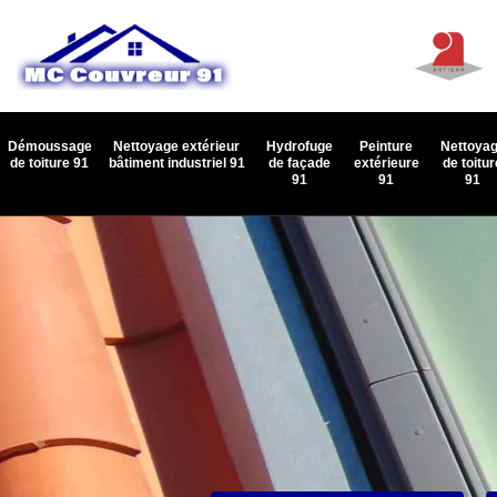
Démoussage
Nettoyage extérieur
Hydrofuge
Peinture
Nettoya
de toiture 91
bâtiment industriel 91
de façade
extérieure
de toitur
91
91
91