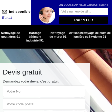
ON VOUS RAPPELLE GRATUITEMENT
indisponible
E-mail
Nettoyage de
Bardage
Nettoyage
Artisan nettoyage de puits de
gouttières 91
bâtiment
de muret 91
lumière et Skydome 91
industriel 91
Devis gratuit
Demandez votre devis, c'est gratuit!