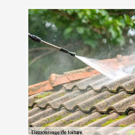
démousse votre toit à Evry et
e de produits de traitement
ise qui pense à l’environnement et c’est d’ailleurs ce qui fait notre
démoussage que nous utilisons sont sans danger pour votre santé et
n de démoussage de toiture, vous pouvez nous faire entièrement confia
e qualité nous permettent d’offrir des prestations respectant toutes les
as à nous contacter. Avec MC Couvreur 91 le traitement anti-mousse de
tal respect de l’environnement.