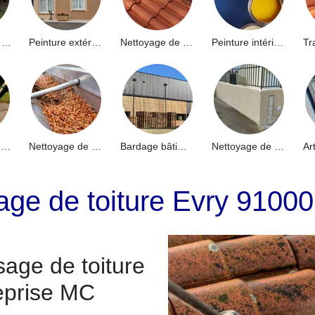
Hydrofuge de façade 91
Peinture extérieure 91
Nettoyage de toiture 91
Peinture intérieure 91
Nettoyage de terrasse 91
Nettoyage de gouttières 91
Bardage bâtiment industriel 91
Nettoyage de muret 91
ge de toiture Evry 91000
age de toiture
eprise MC