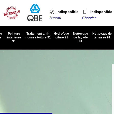
indisponible
indisponible
Bureau
Chantier
ge
Peinture
Traitement anti-
Hydrofuge
Nettoyage
Nettoyage de
e
intérieure
mousse toiture 91
toiture 91
de façade
terrasse 91
91
91