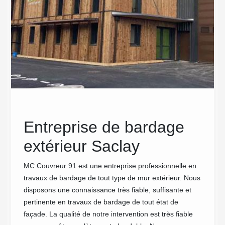
Entreprise de bardage
De
 de
extérieur Saclay
bât
s
tou
MC Couvreur 91 est une entreprise professionnelle en
travaux de bardage de tout type de mur extérieur. Nous
Cou
disposons une connaissance très fiable, suffisante et
pertinente en travaux de bardage de tout état de
Nos an
façade. La qualité de notre intervention est très fiable
équipe
nnelle