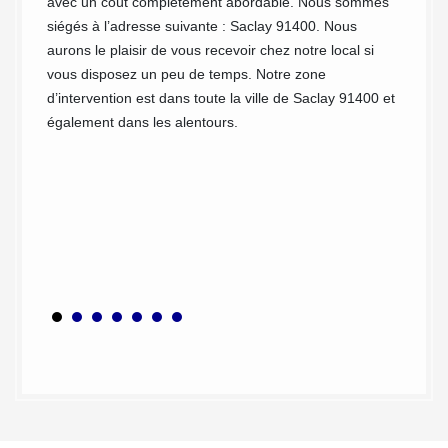
avec un coût complètement abordable. Nous sommes
des bar
ustriel
siégés à l’adresse suivante : Saclay 91400. Nous
s’agiss
 91.
aurons le plaisir de vous recevoir chez notre local si
rénova
os
vous disposez un peu de temps. Notre zone
install
iété
d’intervention est dans toute la ville de Saclay 91400 et
modern
outes
également dans les alentours.
matéria
t que
de bard
visible
r-
spécial
âtiment.
Saclay.
on afin
et de c
pect de
vos bar