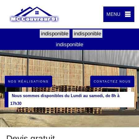
MENU
indisponible
indisponible
indisponible
NOS RÉALISATIONS
CONTACTEZ NOUS
Nous sommes disponibles du Lundi au samedi, de 8h à
17h30
Devis gratuit