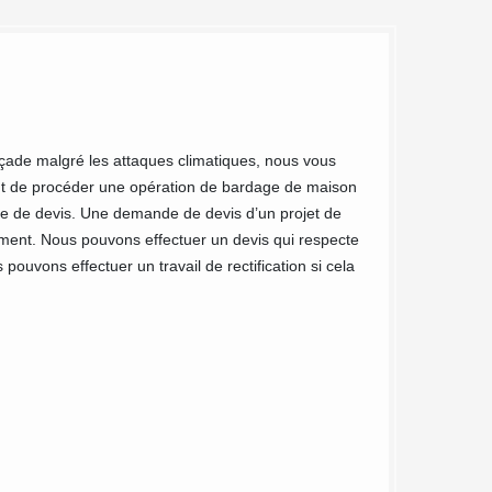
Entrepri
açade malgré les attaques climatiques, nous vous
MC Couvreur 91 est
vant de procéder une opération de bardage de maison
disposons une conn
ande de devis. Une demande de devis d’un projet de
qualité de notre i
ment. Nous pouvons effectuer un devis qui respecte
l’adresse suivante 
pouvons effectuer un travail de rectification si cela
peu de temps. Notr
alentours.