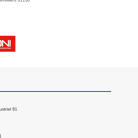
invilliers 91150
striel 91
1