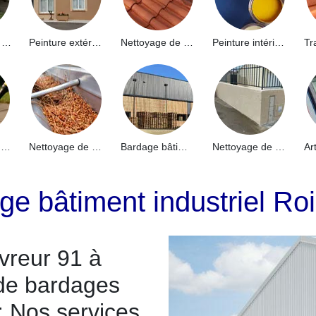
Hydrofuge de façade 91
Peinture extérieure 91
Nettoyage de toiture 91
Peinture intérieure 91
Nettoyage de terrasse 91
Nettoyage de gouttières 91
Bardage bâtiment industriel 91
Nettoyage de muret 91
ge bâtiment industriel Roi
vreur 91 à
 de bardages
 : Nos services