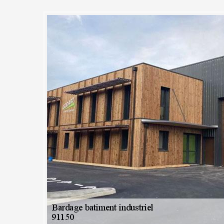
ffectue l’analyse, le chiffrage
re projet bardage de bâtiment
lient, MC Couvreur 91 procédera à une étude de votre projet bardage
ration. Nous pouvons entre autre proposer des suggestions et donner d
 le coût du projet avec le plus de détails possible. Nous établirons ég
gements que nous vous envoyons ainsi qu'à votre architecte pour approb
selon le plan approuvé et les détails que nous vous avons envoyer. Nos
nt du suivi technique lors de la réalisation de votre projet par nos artisa