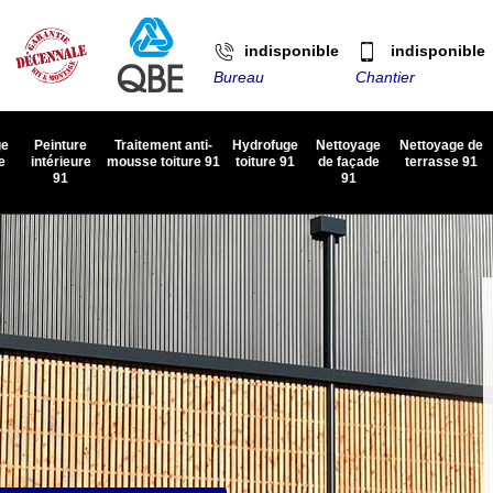
indisponible
indisponible
Bureau
Chantier
ge
Peinture
Traitement anti-
Hydrofuge
Nettoyage
Nettoyage de
e
intérieure
mousse toiture 91
toiture 91
de façade
terrasse 91
91
91