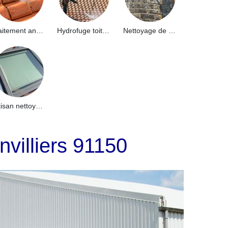
Traitement anti-mousse toiture 91
Hydrofuge toiture 91
Nettoyage de façade 91
Artisan nettoyage de puits de lumière et Skydome 91
nvilliers 91150