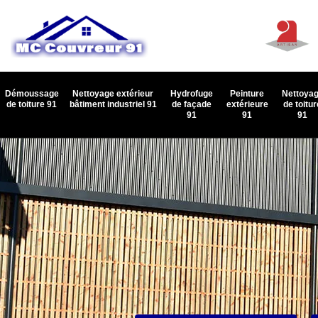
Démoussage
Nettoyage extérieur
Hydrofuge
Peinture
Nettoya
de toiture 91
bâtiment industriel 91
de façade
extérieure
de toitur
91
91
91