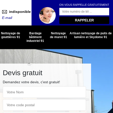
ON VOUS RAPPELLE GRATUITEMENT
indisponible
E-mail
Nettoyage de
Bardage
Nettoyage
Artisan nettoyage de puits de
gouttières 91
bâtiment
de muret 91
lumière et Skydome 91
industriel 91
Devis gratuit
Demandez votre devis, c'est gratuit!