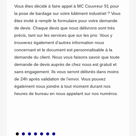
s
pertine
Vous êtes décidé à faire appel à MC Couvreur 91 pour
façade.
la pose de bardage sur votre bâtiment industriel ? Vous
re
avec u
êtes invité à remplir le formulaire pour votre demande
siégés 
de devis. Chaque devis que nous délivrons sont très
ur
91410. 
précis, tant sur les services que sur les prix. Vous y
 de
notre l
trouverez également d’autres information nous
C
zone d’
concernant et le document est personnalisable à la
érents
Grange
demande du client. Nous vous faisons savoir que toute
alentou
demande de devis auprès de chez nous est gratuit et
sans engagement. Ils vous seront délivrés dans moins
me du
de 24h après validation de l’envoi. Vous pouvez
également nous joindre à tout moment durant nos
sign
heures de bureau en nous appelant sur nos numéros.
es.
e, nous
 teintes
té de