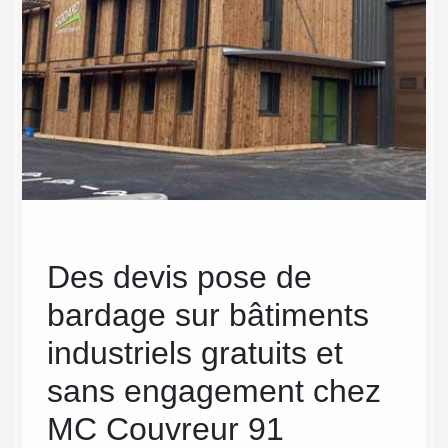
Des devis pose de
Ent
bardage sur bâtiments
ext
e
industriels gratuits et
Le 
s
sans engagement chez
MC Couv
travaux
MC Couvreur 91
disposo