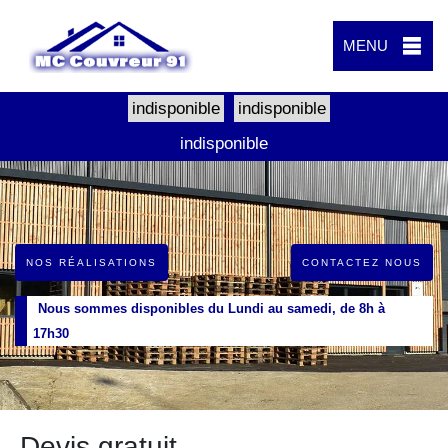
MENU
indisponible
indisponible
indisponible
NOS RÉALISATIONS
CONTACTEZ NOUS
Nous sommes disponibles du Lundi au samedi, de 8h à
17h30
Devis gratuit