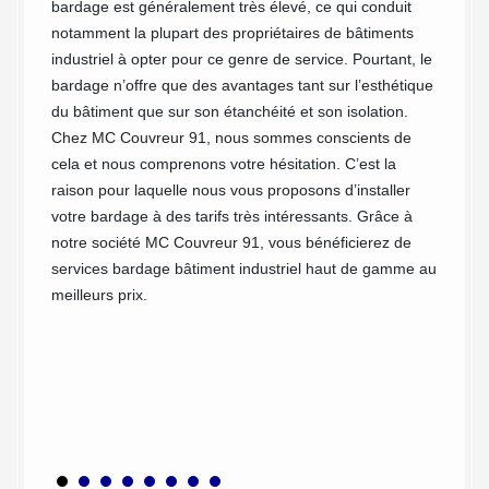
bardage est généralement très élevé, ce qui conduit
Co
 notre
notamment la plupart des propriétaires de bâtiments
liser
pre
industriel à opter pour ce genre de service. Pourtant, le
’il
bardage n’offre que des avantages tant sur l’esthétique
Le bard
du bâtiment que sur son étanchéité et son isolation.
ons et
l’ossat
Chez MC Couvreur 91, nous sommes conscients de
e et
rendre 
cela et nous comprenons votre hésitation. C’est la
 les
Couvre
raison pour laquelle nous vous proposons d’installer
t lames
de bard
votre bardage à des tarifs très intéressants. Grâce à
on
composi
notre société MC Couvreur 91, vous bénéficierez de
fonctio
services bardage bâtiment industriel haut de gamme au
à
MC Cou
meilleurs prix.
ns
install
dons et
exécuti
e votre
votre c
toutes 
votre b
entrepr