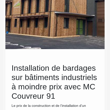
Installation de bardages
MC
 de
sur bâtiments industriels
vot
MC
à moindre prix avec MC
ent
Couvreur 91
bar
ind
Le prix de la construction et de l’installation d’un