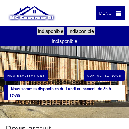
MENU
indisponible
indisponible
indisponible
NOS RÉALISATIONS
CONTACTEZ NOUS
Nous sommes disponibles du Lundi au samedi, de 8h à
17h30
Devis gratuit