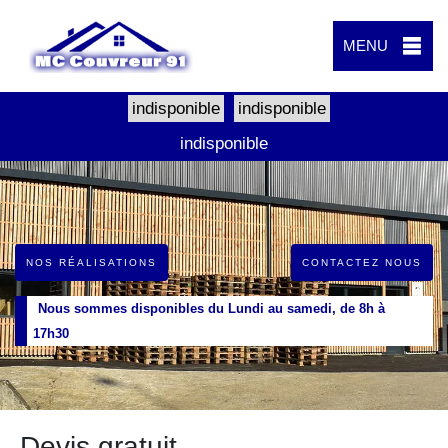
MENU
indisponible
indisponible
indisponible
NOS RÉALISATIONS
CONTACTEZ NOUS
Nous sommes disponibles du Lundi au samedi, de 8h à
17h30
Devis gratuit