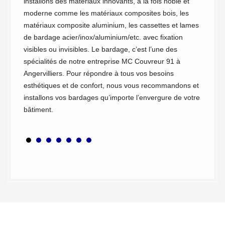
installons des matériaux innovants, à la fois noble et
cela et
 la
moderne comme les matériaux composites bois, les
raison 
e toute
matériaux composite aluminium, les cassettes et lames
votre b
it et
de bardage acier/inox/aluminium/etc. avec fixation
notre s
 moins
visibles ou invisibles. Le bardage, c’est l’une des
service
spécialités de notre entreprise MC Couvreur 91 à
meilleur
os
Angervilliers. Pour répondre à tous vos besoins
méros.
esthétiques et de confort, nous vous recommandons et
installons vos bardages qu’importe l’envergure de votre
bâtiment.