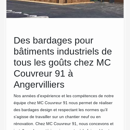
Des bardages pour
Ins
s
bâtiments industriels de
sur
tous les goûts chez MC
à m
ez
Couvreur 91 à
Co
Angervilliers
Le prix 
bardage
1 pour
Nos années d’expérience et les compétences de notre
notamme
 ? Vous
équipe chez MC Couvreur 91 nous permet de réaliser
industr
emande
des bardages design et respectant les normes qu’il
bardage
très
s’agisse de travailler sur un chantier neuf ou en
du bâti
s y
rénovation. Chez MC Couvreur 91, nous concevons et
Chez M